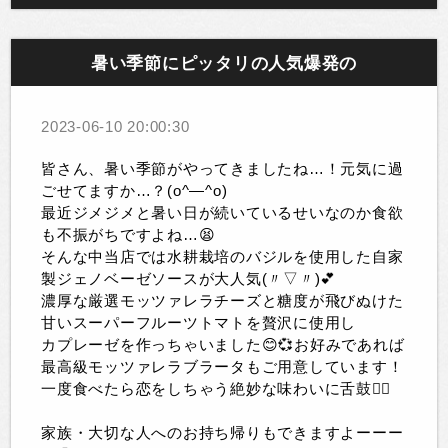
暑い季節にピッタリの人気爆発の
2023-06-10 20:00:30
皆さん、暑い季節がやってきましたね…！元気に過
ごせてますか…？(o^―^o)
最近ジメジメと暑い日が続いているせいなのか食欲
も不振がちですよね…😫
そんな中当店では水耕栽培のバジルを使用した自家
製ジェノベーゼソースが大人気(〃▽〃)💕
濃厚な厳選モッツァレラチーズと糖度が飛びぬけた
甘いスーパーフルーツトマトを贅沢に使用し
カプレーゼを作っちゃいました😊💞お好みであれば
最高級モッツァレラブラータもご用意しています！
一度食べたら恋をしちゃう絶妙な味わいに舌鼓❤️‍🔥
家族・大切な人へのお持ち帰りもできますよーーー