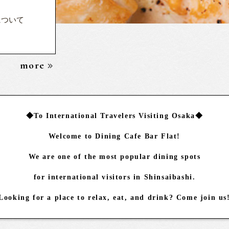
について
more
◆To International Travelers Visiting Osaka◆
Welcome to Dining Cafe Bar Flat!
We are one of the most popular dining spots
for international visitors in Shinsaibashi.
Looking for a place to relax, eat, and drink? Come join us