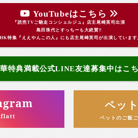
YouTubeはこちら
『読売TVご馳走コンシェルジュ』店主尾崎英司出演
島田珠代とすっちーも大絶賛‼️
NHK特集『ええやんこの人』にも
店主尾崎英司が出演しています
華特典満載
公式LINE友達募集中はこ
agram
ペット
flatt
ペットのご飯