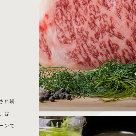
愛され続
」は、
ーンで