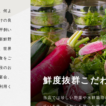
、何よ
けの良
平飼い
新鮮野
、世界
食をご
段のお
宴会、
鮮度抜群こだ
利用く
当店では珍しい野菜や水耕栽培