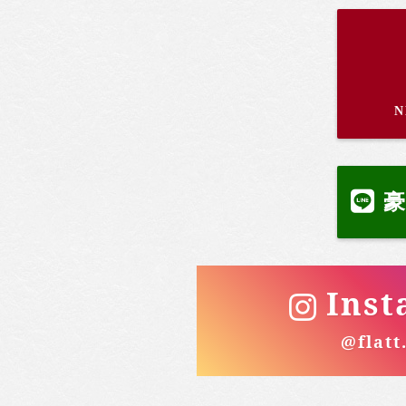
豪
Inst
@flatt.